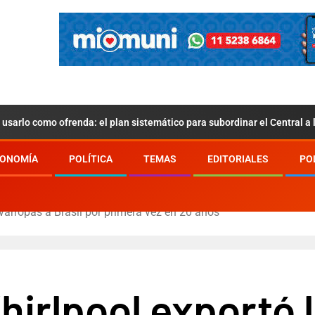
usarlo como ofrenda: el plan sistemático para subordinar el Central a
ONOMÍA
POLÍTICA
TEMAS
EDITORIALES
PO
avarropas a Brasil por primera vez en 20 años
hirlpool exportó 