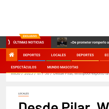
EXCLUSIVO
«De prometer romperlo a 
ÚLTIMAS NOTICIAS
DEPORTES
LOCALES
DEPORTES
EC
ESPECTÁCULOS
MUNDO MASCOTAS
Inicio
2023
th
30
Desde Pilar, Whirlpool exportó l
LOCALES
Desde Pilar, W