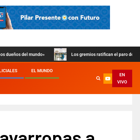
 los dueños del mundo»
Los gremios ratifican el paro doce
LICIALES
EL MUNDO
EN
VIVO
lavarropas a