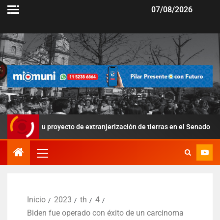
07/08/2026
 su proyecto de extranjerización de tierras en el Senado
P
Inicio
2023
th
4
Biden fue operado con éxito de un carcinoma