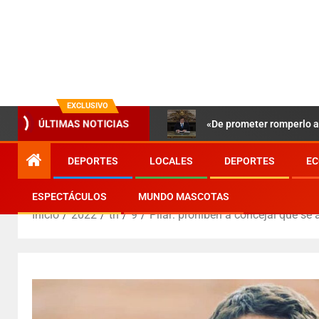
EXCLUSIVO
«De prometer romperlo a 
ÚLTIMAS NOTICIAS
DEPORTES
LOCALES
DEPORTES
EC
ESPECTÁCULOS
MUNDO MASCOTAS
Inicio
2022
th
9
Pilar: prohíben a concejal que se