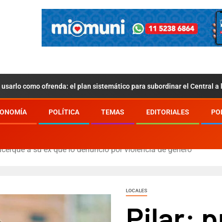
usarlo como ofrenda: el plan sistemático para subordinar el Central a
ONOMÍA
POLÍTICA
TEMAS
EDITORIALES
PO
 acerque a su ex que lo denunció por violencia de género
LOCALES
Pilar: 