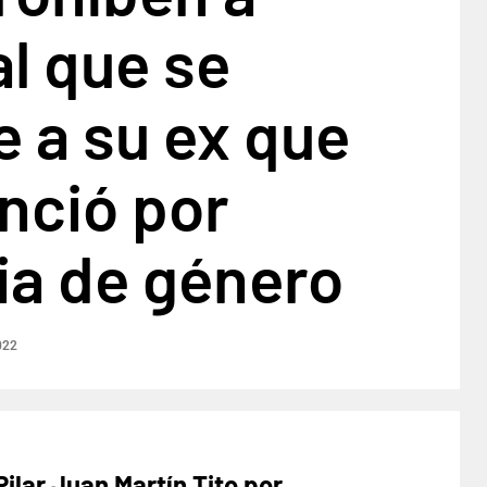
l que se
 a su ex que
nció por
ia de género
022
Pilar Juan Martín Tito por