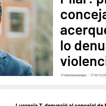
conceja
acerque
lo denu
violenc
diariolamuynegra
09/12/2
Lucrecia T. denunció al concejal de 