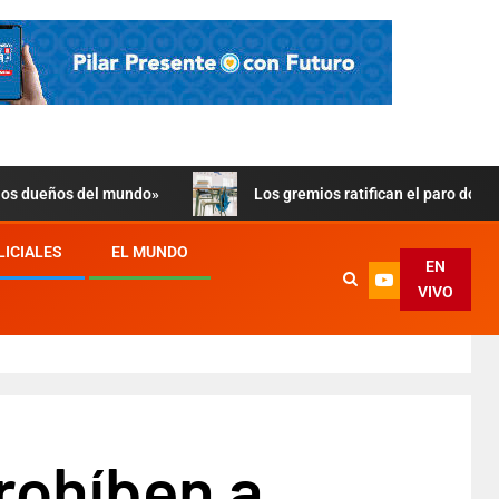
 los dueños del mundo»
Los gremios ratifican el paro doce
LICIALES
EL MUNDO
EN
VIVO
prohíben a