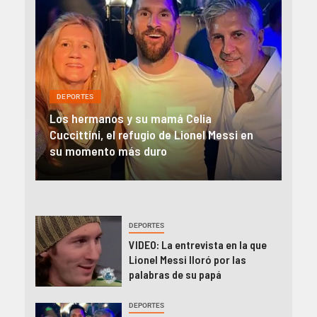
DEPORTES
DEP
El impacto de la muerte de Jorge Messi
Lion
en
en la prensa internacional: «Clave en el
des
camino de Lionel a la cima»
Jor
DEPORTES
VIDEO: La entrevista en la que
Lionel Messi lloró por las
palabras de su papá
DEPORTES