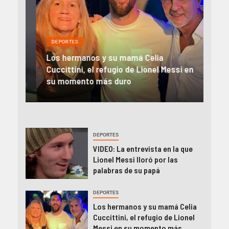
DEPORTES
DEP
Los hermanos y su mamá Celia
El 
Cuccittini, el refugio de Lionel Messi en
en l
á
su momento más duro
cam
DEPORTES
VIDEO: La entrevista en la que
Lionel Messi lloró por las
palabras de su papá
DEPORTES
Los hermanos y su mamá Celia
Cuccittini, el refugio de Lionel
Messi en su momento más