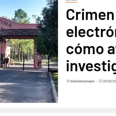
Crimen 
electró
cómo a
investi
diariolamuynegra
29/02/2