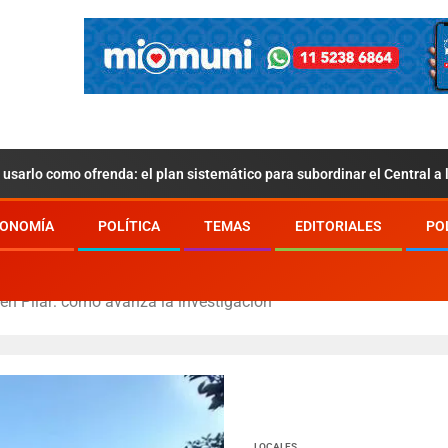
usarlo como ofrenda: el plan sistemático para subordinar el Central a
ONOMÍA
POLÍTICA
TEMAS
EDITORIALES
PO
 en Pilar: cómo avanza la investigación
LOCALES