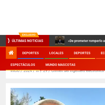
EXCLUSIVO
«De prometer romperlo a 
ÚLTIMAS NOTICIAS
DEPORTES
LOCALES
DEPORTES
EC
ESPECTÁCULOS
MUNDO MASCOTAS
Inicio
2024
th
29
Crimen del ingeniero electrónico