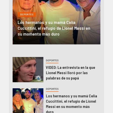
DEPORTES
DEP
El impacto de la muerte de Jorge Messi
Lion
en
en la prensa internacional: «Clave en el
des
camino de Lionel a la cima»
Jor
DEPORTES
VIDEO: La entrevista en la que
Lionel Messi lloró por las
palabras de su papá
DEPORTES
Los hermanos y su mamá Celia
Cuccittini, el refugio de Lionel
Messi en su momento más
duro