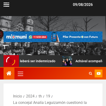
09/08/2026
y deberá ser indemnizado
Achával acompañó una jornada dep
Inicio
2024
th
19
La concejal Analía Leguizamón cuestionó la