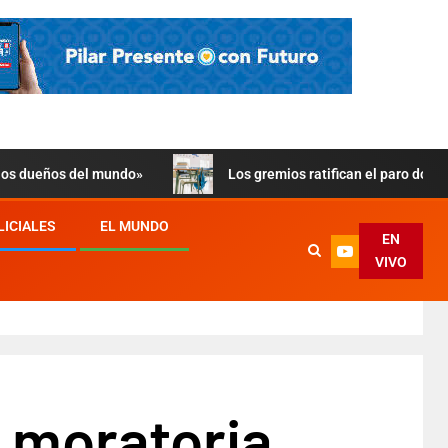
 los dueños del mundo»
Los gremios ratifican el paro doce
LICIALES
EL MUNDO
EN
VIVO
a moratoria