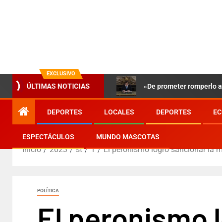
EXCLUSIVO
«De prometer romperlo a 
ÚLTIMAS NOTICIAS
DEPORTES
LOCALES
DEPORTES
EC
ESPECTÁCULOS
MUNDO MASCOTAS
Inicio
2023
st
1
El peronismo logró sancionar la m
POLÍTICA
El peronismo 