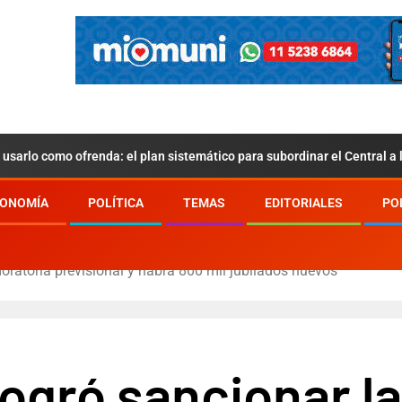
usarlo como ofrenda: el plan sistemático para subordinar el Central a
ONOMÍA
POLÍTICA
TEMAS
EDITORIALES
PO
oratoria previsional y habrá 800 mil jubilados nuevos
logró sancionar l