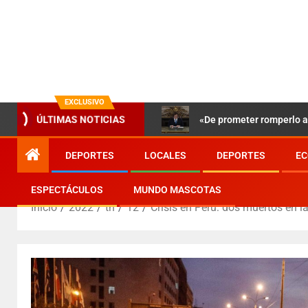
EXCLUSIVO
«De prometer romperlo a 
ÚLTIMAS NOTICIAS
DEPORTES
LOCALES
DEPORTES
EC
ESPECTÁCULOS
MUNDO MASCOTAS
Inicio
2022
th
12
Crisis en Perú: dos muertos en l