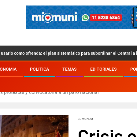
usarlo como ofrenda: el plan sistemático para subordinar el Central a
ONOMÍA
POLÍTICA
TEMAS
EDITORIALES
PO
as protestas y convocatoria a un paro nacional
EL MUNDO
Crisis 