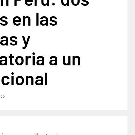
 en las
as y
toria a un
cional
022