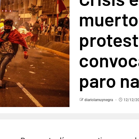
muertos
protest
convoca
paro na
diariolamuynegra
12/12/2