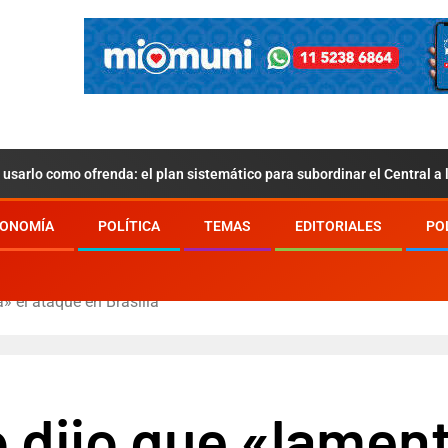
usarlo como ofrenda: el plan sistemático para subordinar el Central a
ONOMÍA
POLÍTICA
TEMAS
EDITORIALES
PO
» el ataque en Brasilia
 dijo que «lamen