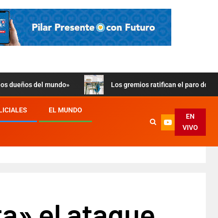
 los dueños del mundo»
Los gremios ratifican el paro doce
LICIALES
EL MUNDO
EN
VIVO
ta» el ataque