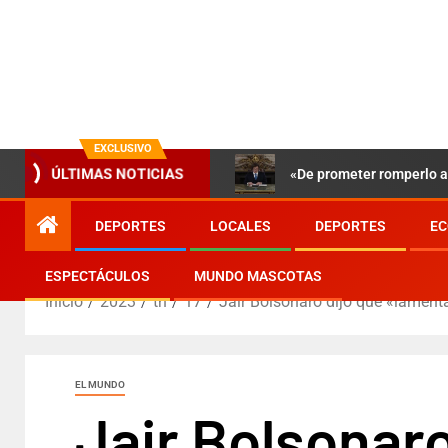
EXCLUSIVO
«De prometer romperlo a 
ÚLTIMAS NOTICIAS
DEPORTES
LOCALES
DEPORTES
EC
ESPECTÁCULOS
MUNDO MASCOTAS
Inicio
2023
th
17
Jair Bolsonaro dijo que «lamenta
EL MUNDO
Jair Bolsonaro